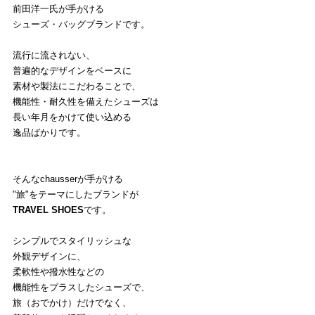
前田洋一氏が手がける
シューズ・バッグブランドです。
流行に流されない、
普遍的なデザインをベースに
素材や製法にこだわることで、
機能性・耐久性を備えたシューズは
長い年月をかけて使い込める
逸品ばかりです。
そんなchausserが手がける
"旅"をテーマにしたブランドが
TRAVEL SHOES
です。
シンプルでスタイリッシュな
外観デザインに、
柔軟性や撥水性などの
機能性をプラスしたシューズで、
旅（おでかけ）だけでなく、