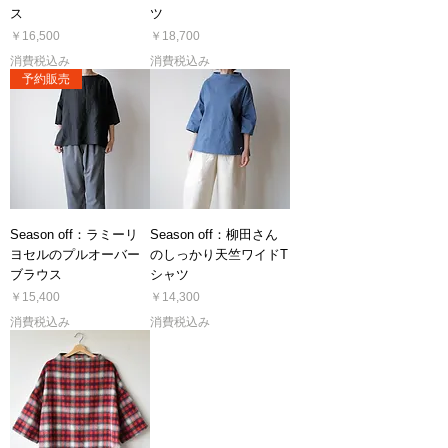
ス
ツ
価格
価格
￥16,500
￥18,700
消費税込み
消費税込み
予約販売
Season off：ラミーリ
Season off：柳田さん
ヨセルのプルオーバー
のしっかり天竺ワイドT
ブラウス
シャツ
価格
価格
￥15,400
￥14,300
消費税込み
消費税込み