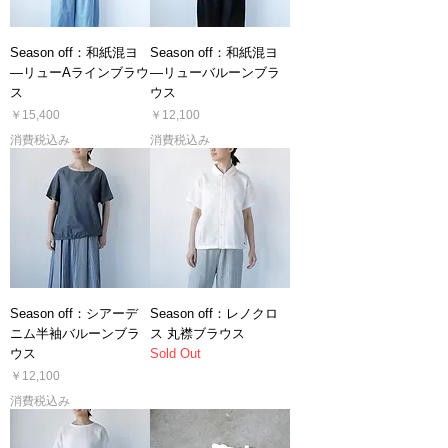
Season off：和紙混ヨ
Season off：和紙混ヨ
―リューAラインブラウ
―リューバルーンブラ
ス
ウス
価格
価格
￥15,400
￥12,100
消費税込み
消費税込み
Season off：シアーデ
Season off：レノクロ
ニム半袖バルーンブラ
ス 丸襟ブラウス
ウス
Sold Out
価格
￥12,100
消費税込み