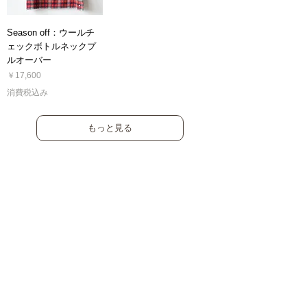
Season off：ウールチ
ェックボトルネックプ
ルオーバー
価格
￥17,600
消費税込み
もっと見る