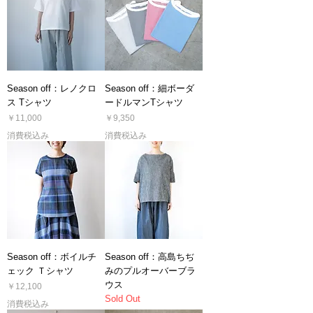
Season off：レノクロ
Season off：細ボーダ
ス Tシャツ
ードルマンTシャツ
価格
価格
￥11,000
￥9,350
消費税込み
消費税込み
Season off：ボイルチ
Season off：高島ちぢ
ェック Ｔシャツ
みのプルオーバーブラ
ウス
価格
￥12,100
Sold Out
消費税込み