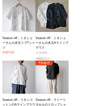
Season off：ミタショ
Season off：ミタショ
ーさんの水玉リブTシャ
ーさんの水玉Aラインブ
ツ
ラウス
Sold Out
価格
￥19,800
消費税込み
予約販売
Season off：リネンコ
Season off：ラミーリ
ットンのAラインブラウ
ヨセルのドロップシャ