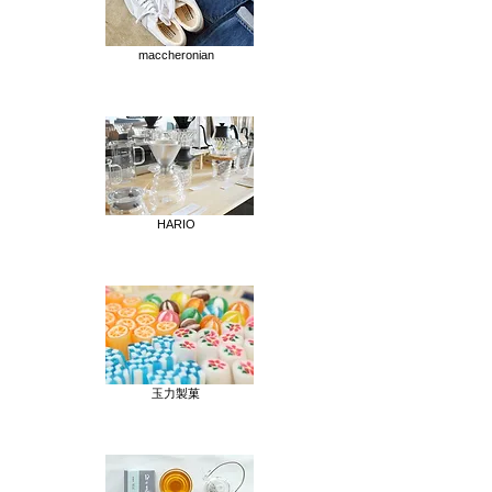
maccheronian
HARIO
玉力製菓