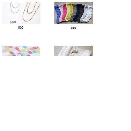
000
ezu
​ながれ
上州絹屋
ガラス工房メルハバ
色創館