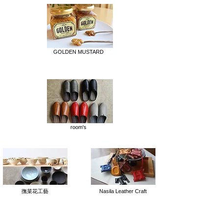
GOLDEN MUSTARD
room's
撫菜花工藝
Nasila Leather Craft