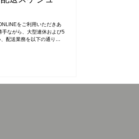
HE ONLINEをご利用いただきあ
勝手ながら、大型連休および5
い、配送業務を以下の通りと
月・5月の配送スケジュール ・
 ・4/30(木) 〜 5/2(土) 通
業 ・5/4(月・祝)・5(火・
ます ・5/6(水・休)・
9(土) 通常配送 ・5/10(日) 〜
5/16(土)より、
す。 休業期間中にいただき
せは、翌営業日より順次対応
時指定をご希望の場合はご注
配送スケジュールはこちらから
様にはご不便をおかけいたし
お願いいたします。