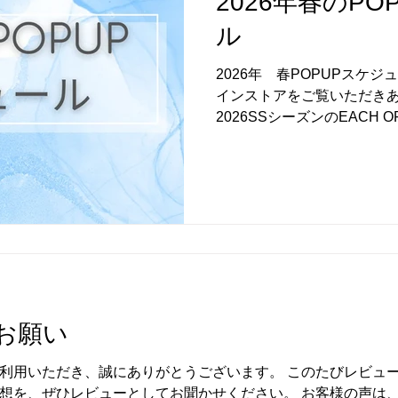
2026年春のP
ル
2026年 春POPUPスケ
インストアをご覧いただき
2026SSシーズンのEACH O
ールをご案内いたします。 
▽6/3〜6/30 東京都中央
▽7/17〜7/20 群馬県高崎市 高崎OPA ▽7/29〜8/3 埼
玉県熊谷市 八木橋百貨店 ▽8/21〜8
前橋県庁エントランス ◎オ
リノモール 5/26~7/31
出店中 ぜひお近くにお住ま
ださいませ！ みなさまにお
待ちしております。
お願い
利用いただき、誠にありがとうございます。 このたびレビュ
想を、ぜひレビューとしてお聞かせください。 お客様の声は