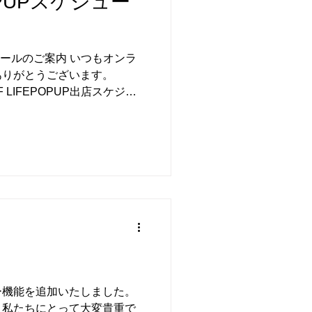
OPUPスケジュー
ジュールのご案内 いつもオンラ
ありがとうございます。
F LIFEPOPUP出店スケジュ
今後の出店スケジュール
区日本橋 COREDO室町3
/23 群馬県前橋市
ンライン上のPOPUP キナ
 までの期間限定ショップとして
いのみなさま、 足をお運びく
会いできることを楽しみにお
ー機能を追加いたしました。
、私たちにとって大変貴重で