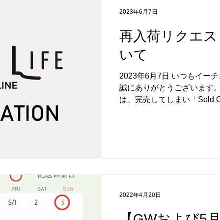
望の場合は、内容をご確認
2023年6月7日
にお入れください。 EACH OF
再入荷リクエス
いて
2023年6月7日 いつもイ
誠にありがとうございます。
は、完売してしまい「Sold
ざいます。 ものによっては
のある商品もあるため、以
ボ...
2022年4月20日
【GWおよび5