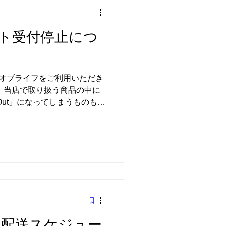
のうえ、必要な点数をカート
 LIFE
ト受付停止につ
ーチオブライフをご利用いただき
 当店で取り扱う商品の中に
 Out」になってしまうものもご
、再入荷予定や追加生産予定
前までは再入荷リクエストの
月配送スケジュー