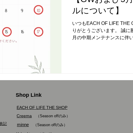
ルについて】
いつもEACH OF LIFE T
りがとうございます。 誠に
月の中期メンテナンスに伴
させていただきます。 ■ 4
4/28(火)・29(水・祝) 配送休業
常配送 ・5/3(日・祝) 配送休
祝) 祝日ですが通常配送いたし
7(木) 配送休業 ・5/8(金)・
15(金) 配送休業（長期メンテナンス） ※
通常通り配送を再開いたしま
Shop Link
ましたご注文やお問い合わ
させていただきます。 ※日
EACH OF LIFE THE SHOP
意ください。 5/17以降の
Creema
ご確認いただけます。 お客
（Season offのみ）
ますが、何卒ご理解のほど
表記
minne
（Season offのみ）