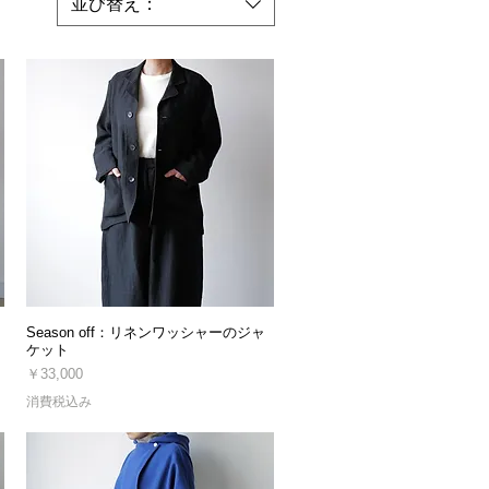
並び替え：
Season off：リネンワッシャーのジャ
ケット
価格
￥33,000
消費税込み