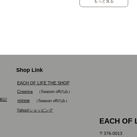
もっと見る
Shop Link
EACH OF LIFE THE SHOP
Creema
（Season offのみ）
表記
minne
（Season offのみ）
​
Yahoo!ショッピング
​EACH OF 
〒376-0013