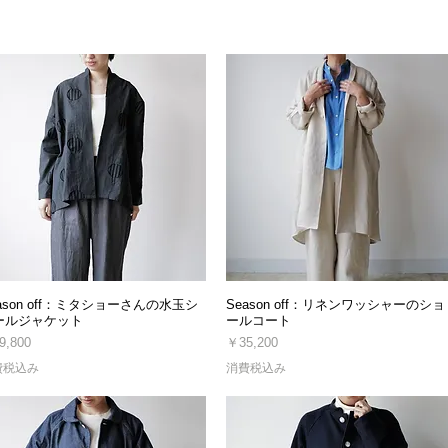
ason off：ミタショーさんの水玉シ
Season off：リネンワッシャーのショ
ールジャケット
ールコート
格
価格
9,800
￥35,200
費税込み
消費税込み