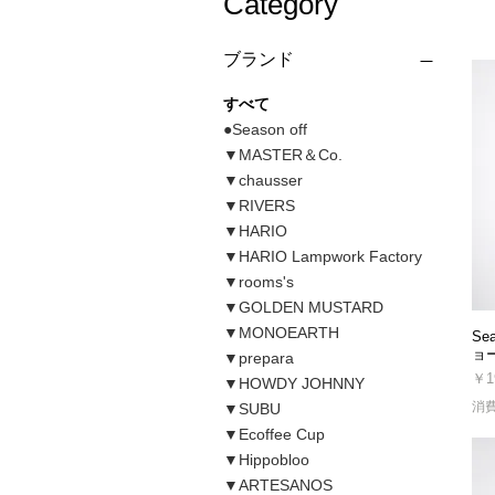
Category
ブランド
すべて
●Season off
▼MASTER＆Co.
▼chausser
▼RIVERS
▼HARIO
▼HARIO Lampwork Factory
▼rooms's
▼GOLDEN MUSTARD
▼MONOEARTH
Se
ョ
▼prepara
価
￥1
▼HOWDY JOHNNY
消
▼SUBU
▼Ecoffee Cup
▼Hippobloo
▼ARTESANOS