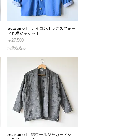
Season off：ナイロンオックスフォー
ド丸襟ジャケット
価格
￥27,500
消費税込み
Season off：綿ウールジャガードショ