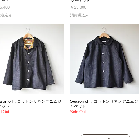
ケット
ジャケット
格
価格
5,400
￥25,300
費税込み
消費税込み
ason off：コットンリネンデニムジ
Season off：コットンリネンデニムジ
ケット
ャケット
d Out
Sold Out