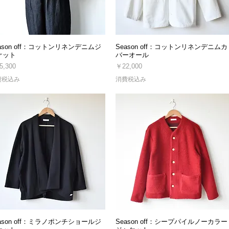
ason off：コットンリネンデニムジ
Season off：コットンリネンデニムカ
ケット
バーオール
格
価格
5,300
￥22,000
費税込み
消費税込み
ason off：ミラノポンチショールジ
Season off：シープパイルノーカラー