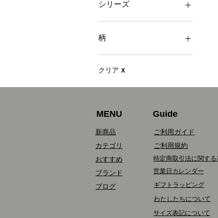
素材：デニム/インディゴ
金額：1,501～3,000円
シリーズ
素材：シルク
金額：5,001～10,000円
素材：革
金額：10,001～15,000円
■一生着たいシリーズ
素材：染め
金額：15,001～20,000円
■ドットカットジャガード
柄
金額：20,001～30,000円
■伊吹染め
金額：30,001円～
■フレンチリネン
柄：無地
■トリプルガーゼ
柄：ボーダー
クリア
X
■スムースウォッシュ
柄：ストライプ
■シャーリング
柄：ドット
■コットンリネン
柄：桐生織物
MENU
Guide
■サマーウール
■ウールリネン
新商品
ご利用ガイド
■リネンファナージュ
カテゴリ
ご利用規約
■ミラノポンチ
■シャンブレー
特定商取引法に関する
おすすめ
■プルミエルリネン
営業日カレンダー
​
ブランド
■ワッシャー
ギフトラッピング
ブログ
■高密度ストライプ
​
わたしたちについて
■ツイル
​
サイズ表記について
■ウールインナー