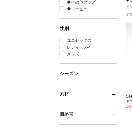
ャ
◆その他グッズ
価
￥1
◆コーヒー
消
性別
ユニセックス
レディース
メンズ
シーズン
シーズン：オールシーズン
シーズン：春夏
素材
Se
シーズン：秋冬
ャ
素材：綿（コットン）
Sol
素材：麻（リネン）
価格帯
素材：ポリエステル
素材：ウール
金額：1～1,500円