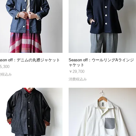
ason off：デニムの丸襟ジャケット
Season off：ウールリングAラインジ
ャケット
格
5,300
価格
￥29,700
費税込み
消費税込み