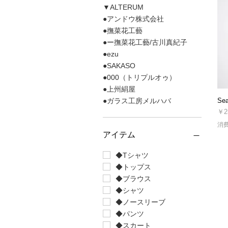
▼ALTERUM
●アンドウ株式会社
●撫菜花工藝
●ー撫菜花工藝/古川真紀子
●ezu
●SAKASO
●000（トリプルオゥ）
●上州絹屋
●ガラス工房メルハバ
Se
価
￥2
消
アイテム
◆Tシャツ
◆トップス
◆ブラウス
◆シャツ
◆ノースリーブ
◆パンツ
◆スカート