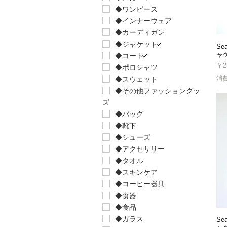
◆ワンピース
◆インナーウェア
◆カーディガン
◆ジャケット
Se
ャ
◆コート
価
￥2
◆ポロシャツ
消
◆スウェット
◆その他ファッショングッ
ズ
◆バッグ
◆靴下
◆シューズ
◆アクセサリー
◆タオル
◆スキンケア
◆コーヒー器具
◆食器
◆食品
◆ガラス
Se