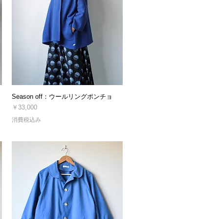
Season off：ウールリングポンチョ
価格
￥33,000
消費税込み