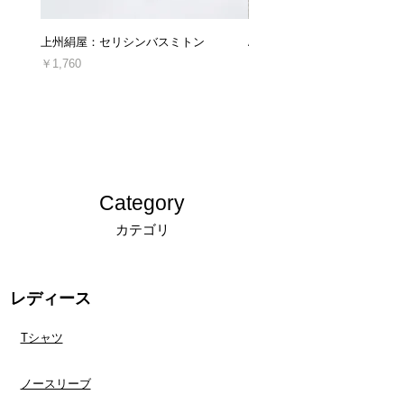
■キャンセルについて
原則としてお受けしておりません。
十分にご検討の上、ご注文くださいますようお
上州絹屋：セリシンバスミトン
ARTESANOS : レザークロ
ご注文後のキャンセル・ご注文の内容変更は、
願い申し上げます。
原則としてお受けしておりません。
価格
価格
￥1,760
￥16,940
十分にご検討の上、ご注文くださいますようお
＊発送後、受け取り拒否によって当店に返送さ
消費税込み
消費税込み
願い申し上げます。
れた場合や、ご連絡なしに商品を返送された場
合につきましては、キャンセルおよび商品の再
＊発送後、受け取り拒否によって当店に返送さ
発送、ご返金は対応できかねます。
れた場合や、ご連絡なしに商品を返送された場
合につきましては、キャンセルおよび商品の再
キャンセルについての詳細は「
返品交換、キャ
発送、ご返金は対応できかねます。
ンセルについてのご案内
」をご確認ください。
Category
キャンセルについての詳細は「
返品交換、キャ
カテゴリ
ンセルについてのご案内
」をご確認ください。
レディース
Tシャツ
ノースリーブ