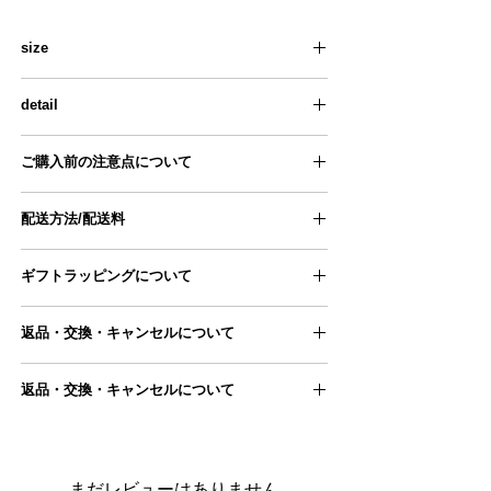
size
幅 150 mm × 奥行 72 mm × 高 220 mm
detail
口径 70 mm
コーヒー粉 24g 2杯用
■brand : HARIO
ご購入前の注意点について
■made : 中国製
■quality : フタ・本体/メタクリル樹脂
●手採寸のため、ものによっては若干サイズ誤
ホッパー・グリップ・ハンドルキャップ/ポリプ
配送方法/配送料
差が生じる場合がございます。
ロピレン
●写真は自然光にて撮影いたしておりますが、
臼/セラミック
■配送方法
お使いのデバイスによっては、 実際の色合いと
臼座・調節つまみ/ナイロン
ギフトラッピングについて
ヤマト運輸宅急便
は異なって見える場合があります。
シャフト・スプリング・ハンドル/ステンレス
ご理解の上、ご注文をお願いいたします。
無料ギフトラッピングを承ります。
■配送料
●実店舗と在庫を共有しておりますので、 シス
返品・交換・キャンセルについて
ナチュラルな生地を使用した風呂敷ラッピング
北海道、沖縄：1,474円
テムの仕様上、ご注文完了後に 在庫切れが発生
となります。
南東北、関東、信越、北陸、中部：803円
する場合がございます。
■返品交換について
お祝いや、誕生日プレゼント、母の日、父の日
北東北、関西：968円
この場合、ご注文はキャンセルとさせて頂きま
返品・交換・キャンセルについて
などのイベント時にぜひご利用くださいませ。
中国、四国：1,144円
すので、 ご理解・ご了承の程お願い申し上げま
商品が届きましたら、 商品の状態をご確認くだ
九州：1,364円
■返品交換について
す。
さい。
ギフトラッピングページにアクセスし、
●発送は月～金曜日となります。（祝日、年末
返品交換が必要な場合は、到着後7日以内に
お問
商品とご一緒にカートに追加ください。
＊配送料はご住所に応じて自動的に表示されま
商品が届きましたら、 商品の状態をご確認くだ
年始・GWなどの大型連休を除く）
い合わせフォーム
またはメールにてご連絡をお
ギフトラッピングページはこちら
す
まだレビューはありません