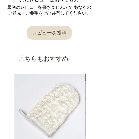
さい。
願いいたします。
返品交換が必要な場合は、到着後7日以内に
お問
最初のレビューを書きませんか？ あなたの
内容を確認後、対応させていただきますので、
い合わせフォーム
またはメールにてご連絡をお
ご意見・ご要望をぜひ共有してください。
返信をお待ちください。
願いいたします。
内容を確認後、対応させていただきますので、
〔返品交換を承れないケース〕
返信をお待ちください。
レビューを投稿
以下の理由の場合、返品交換は承れませんので
〔返品交換を承れないケース〕
ご了承ください。
・商品到着後7日以上経過した場合
以下の理由の場合、返品交換は承れませんので
・使用、着用された商品（使用、着用直後に不
こちらもおすすめ
ご了承ください。
良品だと発覚した場合を除きます。）
・商品到着後7日以上経過した場合
・お客様によってキズや汚れを生じた商品
・使用、着用された商品（使用、着用直後に不
・思ったのと違った、やっぱり必要なかったな
良品だと発覚した場合を除きます。）
新着
ど、お客様都合による理由の場合
・お客様によってキズや汚れを生じた商品
・ご連絡なしに商品を直接ご返送した商品
・思ったのと違った、やっぱり必要なかったな
・セミオーダー商品、丈詰め後の商品
ど、お客様都合による理由の場合
・ご連絡なしに商品を直接ご返送した商品
返品交換の詳細は「
返品交換、キャンセルにつ
・セミオーダー商品、丈詰め後の商品
いてのご案内
」をご確認ください。
返品交換の詳細は「
返品交換、キャンセルにつ
いてのご案内
」をご確認ください。
■キャンセルについて
ご注文後のキャンセル・ご注文の内容変更は、