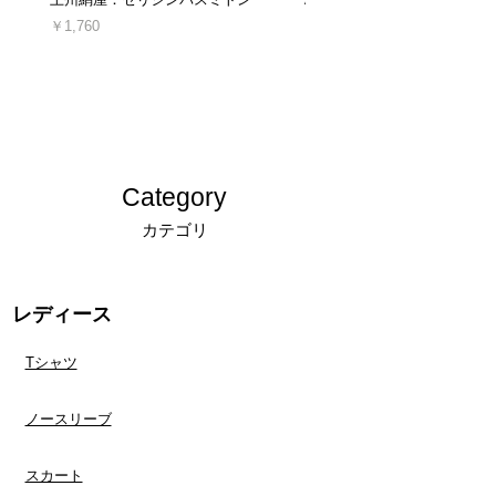
ご注文後のキャンセル・ご注文の内容変更は、
原則としてお受けしておりません。
価格
価格
￥1,760
￥16,940
十分にご検討の上、ご注文くださいますようお
消費税込み
消費税込み
願い申し上げます。
＊発送後、受け取り拒否によって当店に返送さ
れた場合や、ご連絡なしに商品を返送された場
合につきましては、キャンセルおよび商品の再
発送、ご返金は対応できかねます。
Category
キャンセルについての詳細は「
返品交換、キャ
カテゴリ
ンセルについてのご案内
」をご確認ください。
レディース
Tシャツ
ノースリーブ
スカート