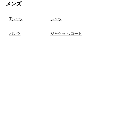
​メンズ
Tシャツ
​シャツ
​パンツ
​ジャケット/コート
スウェット
ポロシャツ
ファッション雑貨
​バッグ/財布
シューズ
アクセサリー
その他ファッション
グッズ