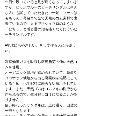
一日中履いていると足が痛くなってしまいま
すが、ヒッポブルーのビーチサンダルはそん
な方にも試していただきたい一足。ソールは
もちろん、鼻緒まで全て天然のゴム素材で出
来ているので、まるでマシュマロのような
「むちっ」と感と足の指も痛くなりにくいビ
ーチサンダルです。
◾️地球にもやさしい、そして作る人にも優し
い。
温室効果ガスを吸収し環境負荷の低い天然ゴ
ムを使用。
オーガニック栽培が進められていて、畜産や
ココナッツ栽培から出る廃棄物を堆肥にして
いるため、化学肥料に頼らない栽培をしてい
ます。また、天然ゴムはゴムノキの樹液から
作られるので、生分解しゴミになることがあ
りません。
使い終わったサンダルは、土に還り、自然の
一部となります。
さらに、作る工程で使用する有害物質の使用