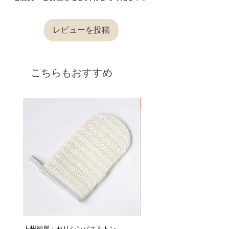
ご注文をいただいてから2～3営業日後となりま
願いいたします。
この場合、ご注文はキャンセルとさせて頂きま
す。（祝日、年末年始・GWなどの大型連休を
内容を確認後、対応させていただきますので、
すので、
除く）
返信をお待ちください。
ご理解・ご了承の程お願い申し上げます。
レビューを投稿
詳しくは
こちら
からご確認ください。
●発送はご注文をいただいてから2～3営業日後
〔返品交換を承れないケース〕
となります。（祝日、年末年始・GWなどの大
型連休を除く）
以下の理由の場合、返品交換は承れませんので
こちらもおすすめ
ご了承ください。
・商品到着後7日以上経過した場合
・使用、着用された商品（使用、着用直後に不
良品だと発覚した場合を除きます。）
新着
・お客様によってキズや汚れを生じた商品
・思ったのと違った、やっぱり必要なかったな
ど、お客様都合による理由の場合
・ご連絡なしに商品を直接ご返送した商品
・セミオーダー商品、丈詰め後の商品
返品交換の詳細は「
返品交換、キャンセルにつ
いてのご案内
」をご確認ください。
■キャンセルについて
上州絹屋：セリシンバスミトン
ARTESANOS : レザークロ