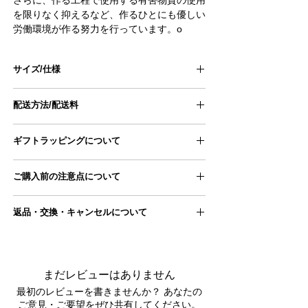
を限りなく抑えるなど、作るひとにも優しい
労働環境が作る努力を行っています。o
サイズ/仕様
■サイズ：9.0(22.0-22.5cm)、9.5(23.0-
配送方法/配送料
24.0cm)、10.0(24.5-25.5cm)、10.5(26.0-
27.0cm)、11.0(27.5-28.0cm)
■配送方法
ギフトラッピングについて
ヤマト運輸宅急便
■ブランド :Hippobloo
ギフトラッピングページにアクセスし、
■配送料
ご購入前の注意点について
商品とご一緒にカートに追加ください。
北海道：1,200円
ギフトラッピングページは
こちら
南東北、関東、信越、北陸、中部：820円
■重量：約103g(片足、サイズ9.5)
●写真は自然光にて撮影いたしておりますが、
北東北、関西：960円
返品・交換・キャンセルについて
お使いのデバイスによっては、
中国、四国、九州：1,200円
実際の色合いとは異なって見える場合がありま
沖縄：1,800円
■返品交換について
■生産：天然ゴム100%
す。
ご理解の上、ご注文をお願いいたします。
＊配送料はご住所に応じて自動的に表示されま
商品が届きましたら、 商品の状態をご確認くだ
す
まだレビューはありません
さい。
●実店舗と在庫を共有しておりますので、
返品交換が必要な場合は、到着後7日以内に
お問
最初のレビューを書きませんか？ あなたの
システムの仕様上、ご注文完了後に
■配送スケジュール
い合わせフォーム
またはメールにてご連絡をお
ご意見・ご要望をぜひ共有してください。
在庫切れが発生する場合がございます。