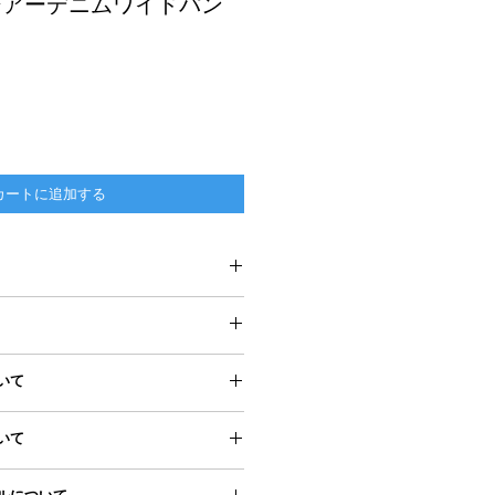
ff：シアーデニムワイドパン
カートに追加する
F
70cm
いて
116cm
ジにアクセスし、
いて
に追加ください。
め配送料無料となります
36cm
ジは
こちら
によっては若干サイズ誤差が生じる場