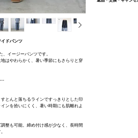
返品・交換・キャンセ
股下
合がございます。
ご注文をいただいてか
≫当店の採寸方法は
こ
年末年始・GWなどの
■返品交換について
●写真は自然光にて撮
＊平置き、手採寸のた
詳しくは
こちら
からご
商品が届きましたら、
イスによっては、 実
ございます。
返品交換が必要な場合
ります。
＊当店の採寸方法は
こ
ォーム
またはメールに
ご理解の上、ご注文を
内容を確認後、対応さ
●実店舗と在庫を共有
■ブランド : Season of
ワイドパンツ
ください。
上、ご注文完了後に 
■生産 : 日本製
この場合、ご注文はキ
■素材 ：綿100％ 裏
〔返品交換を承れない
した、イージーパンツです。
解・ご了承の程お願い
■伸縮性：なし
以下の理由の場合、返
●発送はご注文をいた
生地はやわらかく、暑い季節にもさらりと穿
■洗濯/お手入れ
い。
（祝日、年末年始・G
・洗濯機 /○
・商品到着後7日以上
・タンブラー乾燥 / ×
・使用、着用された商
----
・アイロン / ○（低
した場合を除きます。
＊製品洗い加工を施し
・お客様によってキズ
＊洗濯ネットを使用す
・思ったのと違った、
＊洗濯後は、形を整え
、すとんと落ちるラインですっきりとした印
合による理由の場合
＊ドライクリーニング
・ご連絡なしに商品を
ラインを拾いにくく、暑い時期にも肌離れよ
・セミオーダー商品、
返品交換の詳細は「
返
内
」をご確認ください
ズ調整も可能。締め付け感が少なく、長時間
す。
■キャンセルについて