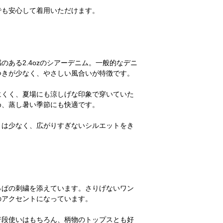
ご注文後のキャンセル
でも安心して着用いただけます。
受けしておりません。
十分にご検討の上、ご
ます。
＊発送後、受け取り拒
ご連絡なしに商品を返
のある2.4ozのシアーデニム。一般的なデニ
セルおよび商品の再発
つきが少なく、やさしい風合いが特徴です。
キャンセルについての
てのご案内
」をご確認
にくく、夏場にも涼しげな印象で穿いていた
め、蒸し暑い季節にも快適です。
さは少なく、広がりすぎないシルエットをき
っぱの刺繍を添えています。さりげないワン
のアクセントになっています。
普段使いはもちろん、柄物のトップスとも好