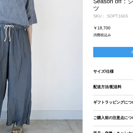
Season o
ツ
SKU： SOPT166S
価
￥18,700
格
消費税込み
サイズ/仕様
size
配送方法/配送料
ウエスト
■配送方法
ギフトラッピングにつ
ヤマト運輸宅急便
ヒップ
ギフトラッピングペー
■配送料
ご購入前の注意点につ
商品とご一緒にカート
11,000円以上のた
股上
ギフトラッピングペー
●手採寸のため、もの
■配送スケジュール