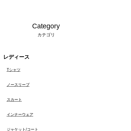
■キャンセルについて
ご注文後のキャンセル・ご注文の内容変更は、
Category
原則としてお受けしておりません。
カテゴリ
十分にご検討の上、ご注文くださいますようお
願い申し上げます。
レディース
＊発送後、受け取り拒否によって当店に返送さ
れた場合や、ご連絡なしに商品を返送された場
Tシャツ
合につきましては、キャンセルおよび商品の再
発送、ご返金は対応できかねます。
ノースリーブ
キャンセルについての詳細は「
返品交換、キャ
ンセルについてのご案内
」をご確認ください。
スカート
インナーウェア
​ジャケット/コート