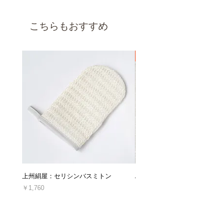
する場合がございます。
■伸縮性：ややあり
この場合、ご注文はキャンセルとさせて頂きま
こちらもおすすめ
〔返品交換を承れないケース〕
すので、 ご理解・ご了承の程お願い申し上げま
■洗濯/お手入れ
す。
・洗濯機 /○
以下の理由の場合、返品交換は承れませんので
・タンブラー乾燥 / ×
ご了承ください。
新着
●発送はご注文をいただいてから2～3営業日後
・アイロン / ○（低温で当て布を使用）
となります。（祝日、年末年始・GWなどの大
・商品到着後7日以上経過した場合
型連休を除く）
＊洗濯ネットを使用することを推奨します。
・使用、着用された商品（使用、着用直後に不
＊洗濯後は、形を整えてから日陰で干してくだ
良品だと発覚した場合を除きます。）
さい。
・お客様によってキズや汚れを生じた商品
＊ドライクリーニングは専門店にご相談くださ
い。
・思ったのと違った、やっぱり必要なかったな
ど、お客様都合による理由の場合
・ご連絡なしに商品を直接ご返送した商品
上州絹屋：セリシンバスミトン
ARTESANOS : レザークロ
・セミオーダー商品、丈詰め後の商品
価格
価格
￥1,760
￥16,940
消費税込み
消費税込み
返品交換の詳細は「
返品交換、キャンセルにつ
いてのご案内
」をご確認ください。