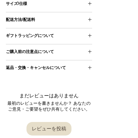
サイズ/仕様
size
F
配送方法/配送料
着丈
65cm
■配送方法
ギフトラッピングについて
ヤマト運輸宅急便
肩幅
44cm
ギフトラッピングページにアクセスし、
ご購入前の注意点について
■配送料
身幅
53cm
商品とご一緒にカートに追加ください。
11,000円以上のため配送料無料となります
●手採寸のため、ものによっては若干サイズ誤
返品・交換・キャンセルについて
袖丈
55cm
差が生じる場合がございます。
ギフトラッピングページは
こちら
＊平置き、手採寸のため、若干サイズに誤差が
■配送スケジュール
■返品交換について
≫当店の採寸方法は
こちら
生じる場合がございます。
ご注文をいただいてから2～3営業日後となりま
す。（祝日、年末年始・GWなどの大型連休を
商品が届きましたら、 商品の状態をご確認くだ
●写真は自然光にて撮影いたしておりますが、
＊当店の採寸方法は
こちら
除く）
まだレビューはありません
さい。
お使いのデバイスによっては、 実際の色合いと
最初のレビューを書きませんか？ あなたの
は異なって見える場合があります。
詳しくは
こちら
からご確認ください。
返品交換が必要な場合は、到着後7日以内に
お問
ご意見・ご要望をぜひ共有してください。
■ブランド : Season off
い合わせフォーム
またはメールにてご連絡をお
ご理解の上、ご注文をお願いいたします。
願いいたします。
■生産 : 日本製
●実店舗と在庫を共有しておりますので、 シス
レビューを投稿
内容を確認後、対応させていただきますので、
テムの仕様上、ご注文完了後に 在庫切れが発生
■素材 ：綿100％
返信をお待ちください。