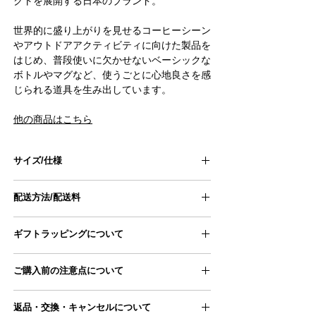
クトを展開する日本のブランド。
世界的に盛り上がりを見せるコーヒーシーン
やアウトドアアクティビティに向けた製品を
はじめ、普段使いに欠かせないベーシックな
ボトルやマグなど、使うごとに心地良さを感
じられる道具を生み出しています。
他の商品はこちら
サイズ/仕様
■ブランド：RIVERS
配送方法/配送料
■重量：37g
■サイズ：W84mm × D78mm × H47mm
■配送方法
■素材：ポリプロピレン（フィルター）／ステ
ギフトラッピングについて
ヤマト運輸宅急便
ンレス（メッシュ）／シリコーンゴム（ホルダ
ー）
■配送料
■対応：内寸 約7〜8cm
ご購入前の注意点について
ギフトラッピングページにアクセスし、
お届け先によって配送料が異なります。
■生産国：中国
商品とご一緒にカートに追加ください。
詳しくは「
地域別配送料一覧
」にてご確認くだ
●写真は自然光にて撮影いたしておりますが、
ギフトラッピングページはこちら
さい。
返品・交換・キャンセルについて
お使いのデバイスによっては、