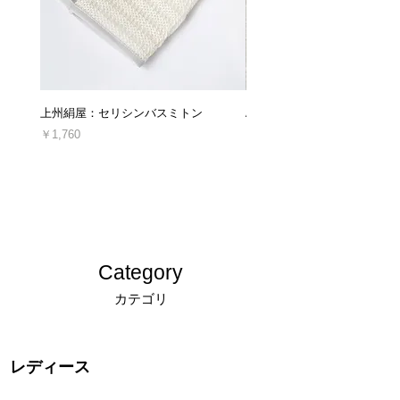
返品交換の詳細は「
返品交換、キャンセルにつ
いてのご案内
」をご確認ください。
■キャンセルについて
上州絹屋：セリシンバスミトン
ARTESANOS : レザークロ
ご注文後のキャンセル・ご注文の内容変更は、
原則としてお受けしておりません。
価格
価格
￥1,760
￥16,940
十分にご検討の上、ご注文くださいますようお
消費税込み
消費税込み
願い申し上げます。
＊発送後、受け取り拒否によって当店に返送さ
れた場合や、ご連絡なしに商品を返送された場
合につきましては、キャンセルおよび商品の再
発送、ご返金は対応できかねます。
Category
キャンセルについての詳細は「
返品交換、キャ
カテゴリ
ンセルについてのご案内
」をご確認ください。
レディース