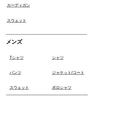
​カーディガン
スウェット
​メンズ
Tシャツ
​シャツ
​パンツ
​ジャケット/コート
スウェット
ポロシャツ
ファッション雑貨
​バッグ/財布
シューズ