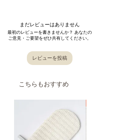
＊配送料はご住所に応じて自動的に表示されま
実際の色合いとは異なって見える場合がありま
す
■返品交換について
す。
ご理解の上、ご注文をお願いいたします。
■配送スケジュール
商品が届きましたら、 商品の状態をご確認くだ
ご注文をいただいてから2～3営業日後となりま
まだレビューはありません
さい。
●実店舗と在庫を共有しておりますので、
す。（祝日、年末年始・GWなどの大型連休を
返品交換が必要な場合は、到着後7日以内に
お問
最初のレビューを書きませんか？ あなたの
システムの仕様上、ご注文完了後に
除く）
い合わせフォーム
またはメールにてご連絡をお
ご意見・ご要望をぜひ共有してください。
在庫切れが発生する場合がございます。
詳しくは
こちら
からご確認ください。
願いいたします。
この場合、ご注文はキャンセルとさせて頂きま
内容を確認後、対応させていただきますので、
すので、
返信をお待ちください。
ご理解・ご了承の程お願い申し上げます。
レビューを投稿
●発送はご注文をいただいてから2～3営業日後
〔返品交換を承れないケース〕
となります。（祝日、年末年始・GWなどの大
型連休を除く）
以下の理由の場合、返品交換は承れませんので
こちらもおすすめ
ご了承ください。
・商品到着後7日以上経過した場合
・使用、着用された商品（使用、着用直後に不
良品だと発覚した場合を除きます。）
新着
・お客様によってキズや汚れを生じた商品
・思ったのと違った、やっぱり必要なかったな
ど、お客様都合による理由の場合
・ご連絡なしに商品を直接ご返送した商品
・セミオーダー商品、丈詰め後の商品