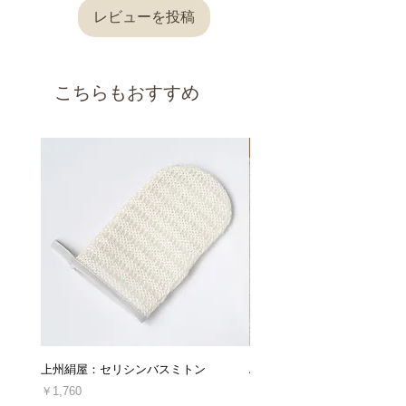
■伸縮性：なし
すので、 ご理解・ご了承の程お願い申し上げま
レビューを投稿
■洗濯/お手入れ
〔返品交換を承れないケース〕
す。
・洗濯機 /○
●発送はご注文をいただいてから2～3営業日後
・タンブラー乾燥 / ×
以下の理由の場合、返品交換は承れませんので
となります。（祝日、年末年始・GWなどの大
・アイロン / ○（低温で当て布を使用）
ご了承ください。
型連休を除く）
こちらもおすすめ
・商品到着後7日以上経過した場合
＊洗濯ネットを使用することを推奨します。
・使用、着用された商品（使用、着用直後に不
＊洗濯後は、形を整えてから日陰で干してくだ
良品だと発覚した場合を除きます。）
さい。
・お客様によってキズや汚れを生じた商品
新着
＊ドライクリーニングは専門店にご相談くださ
・思ったのと違った、やっぱり必要なかったな
い。
ど、お客様都合による理由の場合
・ご連絡なしに商品を直接ご返送した商品
・セミオーダー商品、丈詰め後の商品
返品交換の詳細は「
返品交換、キャンセルにつ
いてのご案内
」をご確認ください。
■キャンセルについて
ご注文後のキャンセル・ご注文の内容変更は、
原則としてお受けしておりません。
上州絹屋：セリシンバスミトン
ARTESANOS : レザークロ
十分にご検討の上、ご注文くださいますようお
願い申し上げます。
価格
価格
￥1,760
￥16,940