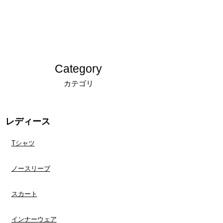
消費税込み
消費税込み
＊発送後、受け取り拒否によって当店に返送さ
れた場合や、ご連絡なしに商品を返送された場
合につきましては、キャンセルおよび商品の再
発送、ご返金は対応できかねます。
キャンセルについての詳細は「
返品交換、キャ
ンセルについてのご案内
」をご確認ください。
Category
カテゴリ
レディース
Tシャツ
ノースリーブ
スカート
インナーウェア