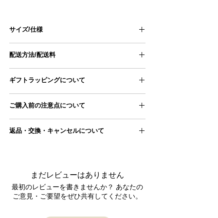
サイズ/仕様
size
F
配送方法/配送料
身幅
55㎝
■配送方法
ギフトラッピングについて
ヤマト運輸宅急便
裄丈
75㎝
ギフトラッピングページにアクセスし、
■配送料
ご購入前の注意点について
商品とご一緒にカートに追加ください。
11,000円以上のため配送料無料となります
着丈
65㎝
ギフトラッピングページはこちら
●手採寸のため、ものによっては若干サイズ誤
■配送スケジュール
返品・交換・キャンセルについて
差が生じる場合がございます。
＊平置き、手採寸のため、若干サイズに誤差が
ご注文をいただいてから2～3営業日後となりま
≫当店の採寸方法はこちら
生じる場合がございます。
す。（祝日、年末年始・GWなどの大型連休を
■返品交換について
●写真は自然光にて撮影いたしておりますが、
除く）
商品が届きましたら、 商品の状態をご確認くだ
お使いのデバイスによっては、 実際の色合いと
＊当店の採寸方法はこちら
詳しくは
こちら
からご確認ください。
さい。
は異なって見える場合があります。
まだレビューはありません
返品交換が必要な場合は、到着後7日以内に
お問
ご理解の上、ご注文をお願いいたします。
■ブランド : Season off
い合わせフォーム
またはメールにてご連絡をお
最初のレビューを書きませんか？ あなたの
●実店舗と在庫を共有しておりますので、 シス
■生産 : 日本製
願いいたします。
ご意見・ご要望をぜひ共有してください。
テムの仕様上、ご注文完了後に 在庫切れが発生
■素材 ：綿100％
内容を確認後、対応させていただきますので、
する場合がございます。
■透け感：ホワイトのみややあり
返信をお待ちください。
この場合、ご注文はキャンセルとさせて頂きま