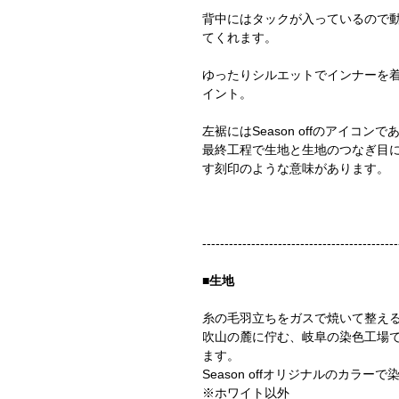
背中にはタックが入っているので
てくれます。
ゆったりシルエットでインナーを
イント。
左裾にはSeason offのアイコ
最終工程で生地と生地のつなぎ目
す刻印のような意味があります。
--------------------------------------------
■生地
糸の毛羽立ちをガスで焼いて整え
吹山の麓に佇む、岐阜の染色工場
ます。
Season offオリジナルのカラ
※ホワイト以外