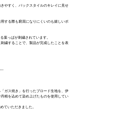
＊洗濯後は、形を整え
動きやすく、バックスタイルのキレイに見せ
＊ドライクリーニング
■キャンセルについて
ご注文後のキャンセル
着用する際も窮屈になりにくいのも嬉しいポ
受けしておりません。
十分にご検討の上、ご
ます。
ンである葉っぱが刺繍されています。
＊発送後、受け取り拒
に刺繍することで、製品が完成したことを表
ご連絡なしに商品を返
セルおよび商品の再発
キャンセルについての
てのご案内
」をご確認
---
る「ガス焼き」を行ったブロード生地を、伊
で丹精を込めて染め上げたものを使用してい
ーで染めていただきました。