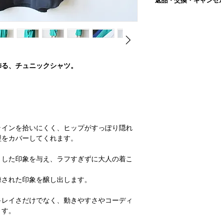
返品・交換・キャンセ
着丈
合がございます。
ご注文をいただいてか
≫当店の採寸方法はこ
年末年始・GWなどの
■返品交換について
袖丈
●写真は自然光にて撮
詳しくは
こちら
からご
商品が届きましたら、
イスによっては、 実
返品交換が必要な場合
ります。
袖ぐり
ォーム
またはメールに
ご理解の上、ご注文を
＊平置き、手採寸のた
内容を確認後、対応さ
●実店舗と在庫を共有
ございます。
飾る、チュニックシャツ。
ください。
上、ご注文完了後に 
この場合、ご注文はキ
＊当店の採寸方法はこ
〔返品交換を承れない
解・ご了承の程お願い
●発送はご注文をいた
■ブランド : Season of
以下の理由の場合、返
（祝日、年末年始・G
■生産 : 日本製
い。
■素材 ：綿100％
・商品到着後7日以上
ラインを拾いにくく、ヒップがすっぽり隠れ
■透け感：なし（ホワ
・使用、着用された商
型をカバーしてくれます。
■伸縮性：なし
した場合を除きます。
・お客様によってキズ
■洗濯/お手入れ
とした印象を与え、ラフすぎずに大人の着こ
・思ったのと違った、
・手洗い / ○
合による理由の場合
・洗濯機 /○
・ご連絡なしに商品を
練された印象を醸し出します。
・タンブラー乾燥 / ×
・セミオーダー商品、
・アイロン / ○（低
キレイさだけでなく、動きやすさやコーディ
返品交換の詳細は「
返
ます。
＊洗濯ネットを使用す
内
」をご確認ください