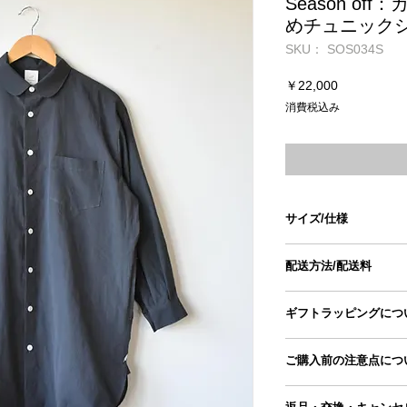
Season o
めチュニック
SKU： SOS034S
価
￥22,000
格
消費税込み
サイズ/仕様
size
配送方法/配送料
身幅
■配送方法
ギフトラッピングにつ
ヤマト運輸宅急便
肩幅
ギフトラッピングペー
■配送料
ご購入前の注意点につ
商品とご一緒にカート
11,000円以上のた
前丈
ギフトラッピングペー
●手採寸のため、もの
■配送スケジュール