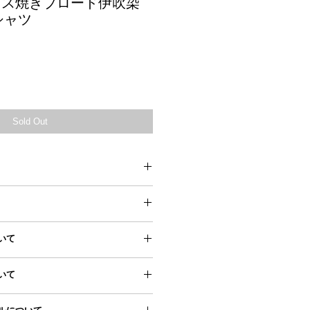
ff：ガス焼きブロード伊吹染
シャツ
Sold Out
F
60㎝
いて
48㎝
ジにアクセスし、
いて
に追加ください。
め配送料無料となります
67㎝
ジはこちら
によっては若干サイズ誤差が生じる場