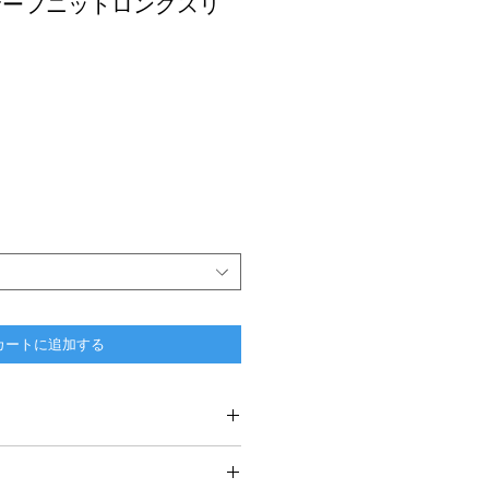
ff：サーフニットロングスリ
カートに追加する
1
2