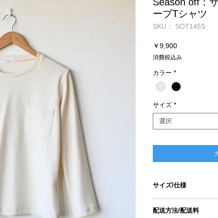
Season o
ーブTシャツ
SKU： SOT145S
価
￥9,900
格
消費税込み
カラー
*
サイズ
*
選択
サイズ/仕様
size
配送方法/配送料