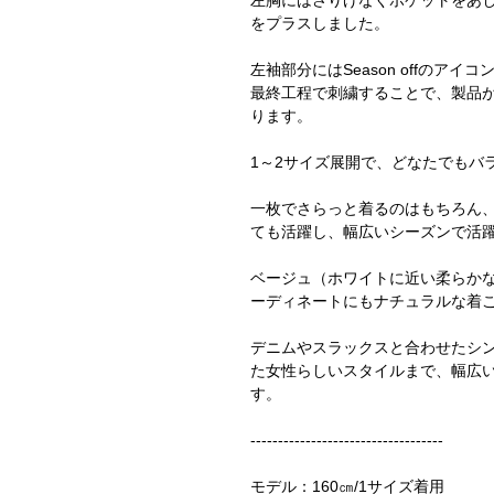
左胸にはさりげなくポケットをあ
をプラスしました。
左袖部分にはSeason offのア
最終工程で刺繍することで、製品
ります。
1～2サイズ展開で、どなたでもバ
一枚でさらっと着るのはもちろん
ても活躍し、幅広いシーズンで活
ベージュ（ホワイトに近い柔らか
ーディネートにもナチュラルな着
デニムやスラックスと合わせたシ
た女性らしいスタイルまで、幅広
す。
-----------------------------------
モデル：160㎝/1サイズ着用