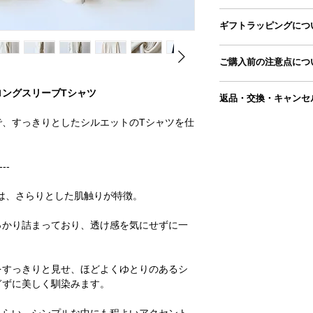
身幅
■配送方法
ギフトラッピングにつ
ヤマト運輸コンパクト
肩幅
ギフトラッピングペー
■配送料
ご購入前の注意点につ
商品とご一緒にカート
お届け先によって配送
着丈
ギフトラッピングペー
詳しくは「
地域別配送
●手採寸のため、もの
ングスリーブTシャツ
＊配送料はご住所に応
返品・交換・キャンセ
袖丈
合がございます。
≫当店の採寸方法はこ
＊平置き、手採寸のた
■配送スケジュール
で、すっきりとしたシルエットのTシャツを仕
■返品交換について
●写真は自然光にて撮
ございます。
ご注文をいただいてか
商品が届きましたら、
イスによっては、 実
＊当店の採寸方法はこ
年末年始・GWなどの
返品交換が必要な場合
ります。
詳しくは
こちら
からご
ォーム
またはメールに
---
ご理解の上、ご注文を
内容を確認後、対応さ
●実店舗と在庫を共有
■ブランド : Season of
ください。
上、ご注文完了後に 
は、さらりとした肌触りが特徴。
■生産 : 日本製
この場合、ご注文はキ
■素材 ：綿100％
〔返品交換を承れない
解・ご了承の程お願い
っかり詰まっており、透け感を気にせずに一
■伸縮性：あり
●発送はご注文をいた
■洗濯/お手入れ
以下の理由の場合、返
（祝日、年末年始・G
・洗濯機 /○
い。
・タンブラー乾燥 / ×
をすっきりと見せ、ほどよくゆとりのあるシ
・商品到着後7日以上
・アイロン / ○（低
ぎずに美しく馴染みます。
・使用、着用された商
した場合を除きます。
＊洗濯ネットを使用す
・お客様によってキズ