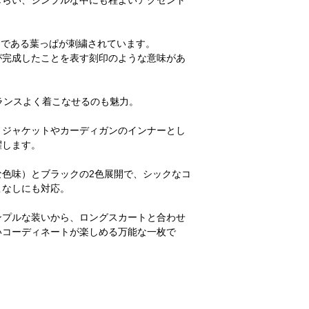
しらい、シンプルな中にも程よいアクセント
＊洗濯後は、形を整え
・思ったのと違った、
＊ドライクリーニング
合による理由の場合
・ご連絡なしに商品を
イコンである葉っぱが刺繍されています。
・セミオーダー商品、
が完成したことを表す刻印のような意味があ
返品交換の詳細は「
返
内
」をご確認ください
ランスよく着こなせるのも魅力。
■キャンセルについて
、ジャケットやカーディガンのインナーとし
ご注文後のキャンセル
躍します。
受けしておりません。
十分にご検討の上、ご
な色味）とブラックの2色展開で、シックなコ
ます。
こなしにも対応。
＊発送後、受け取り拒
ンプルな装いから、ロングスカートと合わせ
ご連絡なしに商品を返
いコーディネートが楽しめる万能な一枚で
セルおよび商品の再発
キャンセルについての
てのご案内
」をご確認