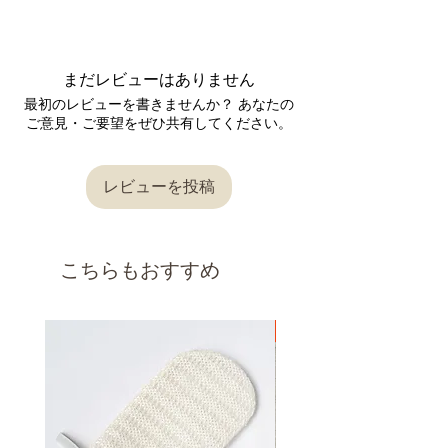
ご注文をいただいてから2～3営業日後となりま
≫当店の採寸方法はこちら
す。（祝日、年末年始・GWなどの大型連休を
■返品交換について
●写真は自然光にて撮影いたしておりますが、
＊平置き、手採寸のため、若干サイズに誤差が
除く）
商品が届きましたら、 商品の状態をご確認くだ
お使いのデバイスによっては、 実際の色合いと
生じる場合がございます。
詳しくは
こちら
からご確認ください。
さい。
は異なって見える場合があります。
＊当店の採寸方法はこちら
まだレビューはありません
返品交換が必要な場合は、到着後7日以内に
お問
ご理解の上、ご注文をお願いいたします。
い合わせフォーム
またはメールにてご連絡をお
最初のレビューを書きませんか？ あなたの
●実店舗と在庫を共有しておりますので、 シス
■ブランド : Season off
願いいたします。
ご意見・ご要望をぜひ共有してください。
テムの仕様上、ご注文完了後に 在庫切れが発生
■生産 : 日本製
内容を確認後、対応させていただきますので、
する場合がございます。
■素材 ：綿100％
返信をお待ちください。
この場合、ご注文はキャンセルとさせて頂きま
■透け感：なし
すので、 ご理解・ご了承の程お願い申し上げま
レビューを投稿
■伸縮性：あり
〔返品交換を承れないケース〕
す。
■洗濯/お手入れ
●発送はご注文をいただいてから2～3営業日後
・洗濯機 /○
以下の理由の場合、返品交換は承れませんので
となります。（祝日、年末年始・GWなどの大
・タンブラー乾燥 / ×
ご了承ください。
型連休を除く）
・アイロン / ○（低温で当て布を使用）
こちらもおすすめ
・商品到着後7日以上経過した場合
・使用、着用された商品（使用、着用直後に不
＊洗濯ネットを使用することを推奨します。
良品だと発覚した場合を除きます。）
＊洗濯後は、形を整えてから日陰で干してくだ
・お客様によってキズや汚れを生じた商品
新着
さい。
・思ったのと違った、やっぱり必要なかったな
＊ドライクリーニングは専門店にご相談くださ
ど、お客様都合による理由の場合
い。
・ご連絡なしに商品を直接ご返送した商品
・セミオーダー商品、丈詰め後の商品
返品交換の詳細は「
返品交換、キャンセルにつ