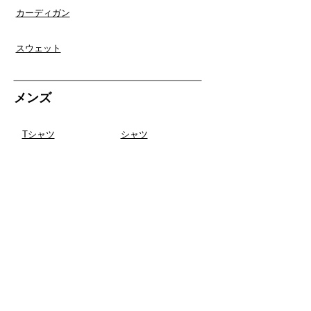
​カーディガン
スウェット
​メンズ
Tシャツ
​シャツ
​パンツ
​ジャケット/コート
スウェット
ポロシャツ
ファッション雑貨
​バッグ/財布
シューズ