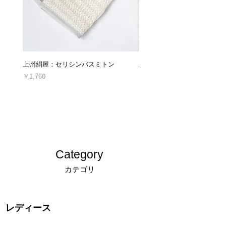
いてのご案内
」をご確認ください。
■キャンセルについて
ご注文後のキャンセル・ご注文の内容変更は、
原則としてお受けしておりません。
上州絹屋：セリシンバスミトン
ARTESANOS : レザークロ
十分にご検討の上、ご注文くださいますようお
願い申し上げます。
価格
価格
￥1,760
￥16,940
消費税込み
消費税込み
＊発送後、受け取り拒否によって当店に返送さ
れた場合や、ご連絡なしに商品を返送された場
合につきましては、キャンセルおよび商品の再
発送、ご返金は対応できかねます。
キャンセルについての詳細は「
返品交換、キャ
ンセルについてのご案内
」をご確認ください。
Category
カテゴリ
レディース