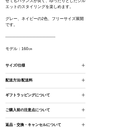
せてもバランスが良く、ゆったりとしたシル
エットのスタイリングを楽しめます。
グレー、ネイビーの2色、フリーサイズ展開
です。
-----------------------------------
モデル：160㎝
サイズ/仕様
size
F
配送方法/配送料
身幅
48㎝
■配送方法
ギフトラッピングについて
ヤマト運輸宅急便
肩幅
39㎝
ギフトラッピングページにアクセスし、
■配送料
ご購入前の注意点について
商品とご一緒にカートに追加ください。
11,000円以上のため配送料無料となります
着丈
57.5㎝
ギフトラッピングページはこちら
●手採寸のため、ものによっては若干サイズ誤
■配送スケジュール
返品・交換・キャンセルについて
袖丈
57㎝
差が生じる場合がございます。