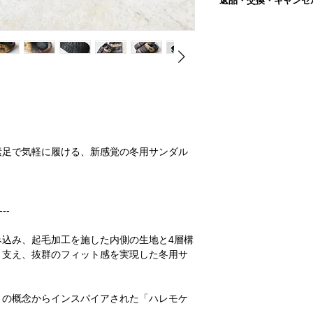
返品・交換・キャンセ
3
合がございます。
≫当店の採寸方法はこ
■配送スケジュール
■返品交換について
●写真は自然光にて撮
＊平置き、手採寸のた
ご注文をいただいてか
商品が届きましたら、
イスによっては、 実
ございます。
年末年始・GWなどの
返品交換が必要な場合
ります。
＊当店の採寸方法はこ
詳しくは
こちら
からご
ォーム
またはメールに
ご理解の上、ご注文を
内容を確認後、対応さ
●実店舗と在庫を共有
■ブランド : SUBU
ください。
上、ご注文完了後に 
■生産 : 中国製
この場合、ご注文はキ
■素材 ：アッパー/ポ
〔返品交換を承れない
解・ご了承の程お願い
(起毛加工)、ソール/
●発送はご注文をいた
■洗濯/お手入れ
以下の理由の場合、返
（祝日、年末年始・G
素足で気軽に履ける、新感覚の冬用サンダル
・ブラシで汚れを落と
い。
。
きは、ぬるま湯に薄め
・商品到着後7日以上
布で十分に拭き取って
・使用、着用された商
させてください。
した場合を除きます。
※洗濯機のご使用はお
---
・お客様によってキズ
・思ったのと違った、
・市販の防水スプレー
合による理由の場合
み込み、起毛加工を施した内側の生地と4層構
めします。(防水スプ
・ご連絡なしに商品を
く支え、抜群のフィット感を実現した冬用サ
お使いください。)
・セミオーダー商品、
返品交換の詳細は「
返
」の概念からインスパイアされた「ハレモケ
内
」をご確認ください