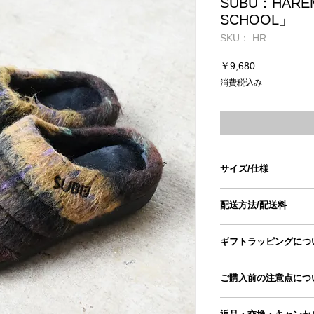
SUBU：HARE
SCHOOL」
SKU： HR
価
￥9,680
格
消費税込み
サイズ/仕様
size
配送方法/配送料
0
■配送方法
ギフトラッピングにつ
ヤマト運輸宅急便
1
ギフトラッピングペー
■配送料
ご購入前の注意点につ
商品とご一緒にカート
お届け先によって配送
2
ギフトラッピングペー
詳しくは「
地域別配送
●手採寸のため、もの
＊配送料はご住所に応