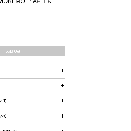
MOKEMO 「AFTER
Sold Out
22.0-23.5cm
いて
24.0-25.5cm
ジにアクセスし、
いて
に追加ください。
料が異なります。
26.0-27.5cm
ジはこちら
料一覧
」にてご確認ください。
によっては若干サイズ誤差が生じる場
じて自動的に表示されます