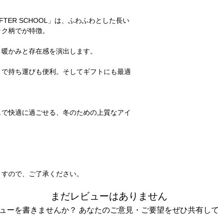
TER SCHOOL」は、ふわふわとした長い
■キャンセルについて
ック柄でが特徴。
ご注文後のキャンセル
受けしておりません。
十分にご検討の上、ご
、暖かみと存在感を演出します。
ます。
きで持ち運びも便利。そしてギフトにも最適
＊発送後、受け取り拒
ご連絡なしに商品を返
セルおよび商品の再発
ュで快適に過ごせる、冬のための上質なアイ
キャンセルについての
てのご案内
」をご確認
ますので、ご了承ください。
まだレビューはありません
ューを書きませんか？ あなたのご意見・ご要望をぜひ共有し