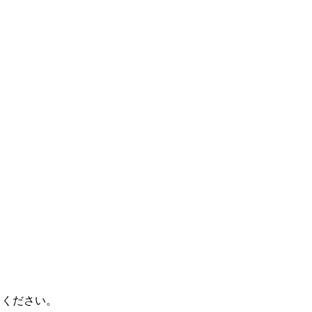
・ご注文の内容変更は、原則としてお
注文くださいますようお願い申し上げ
否によって当店に返送された場合や、
送された場合につきましては、キャン
送、ご返金は対応できかねます。
詳細は「
返品交換、キャンセルについ
ください。
てください。