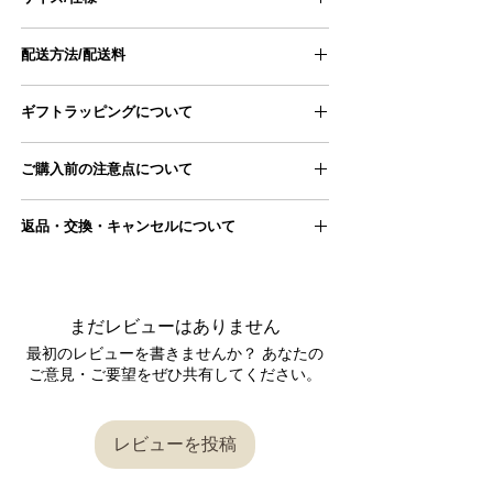
size
F
配送方法/配送料
身幅
59㎝
■配送方法
ギフトラッピングについて
ヤマト運輸宅急便
肩幅
58㎝
ギフトラッピングページにアクセスし、
■配送料
ご購入前の注意点について
商品とご一緒にカートに追加ください。
11,000円以上のため配送料無料となります
前丈
58㎝
ギフトラッピングページはこちら
●手採寸のため、ものによっては若干サイズ誤
■配送スケジュール
返品・交換・キャンセルについて
着丈
68㎝
差が生じる場合がございます。
ご注文をいただいてから2～3営業日後となりま
≫当店の採寸方法はこちら
す。（祝日、年末年始・GWなどの大型連休を
■返品交換について
袖丈
46㎝
●写真は自然光にて撮影いたしておりますが、
除く）
お使いのデバイスによっては、 実際の色合いと
詳しくは
こちら
からご確認ください。
商品が届きましたら、 商品の状態をご確認くだ
は異なって見える場合があります。
＊平置き、手採寸のため、若干サイズに誤差が
まだレビューはありません
さい。
ご理解の上、ご注文をお願いいたします。
生じる場合がございます。
返品交換が必要な場合は、到着後7日以内に
お問
最初のレビューを書きませんか？ あなたの
●実店舗と在庫を共有しておりますので、 シス
＊当店の採寸方法はこちら
い合わせフォーム
またはメールにてご連絡をお
ご意見・ご要望をぜひ共有してください。
テムの仕様上、ご注文完了後に 在庫切れが発生
願いいたします。
する場合がございます。
■ブランド : Season off
内容を確認後、対応させていただきますので、
この場合、ご注文はキャンセルとさせて頂きま
■生産 : 日本製
返信をお待ちください。
すので、 ご理解・ご了承の程お願い申し上げま
レビューを投稿
■素材 ：綿100％
す。
■透け感：なし
〔返品交換を承れないケース〕
●発送はご注文をいただいてから2～3営業日後
■伸縮性：なし