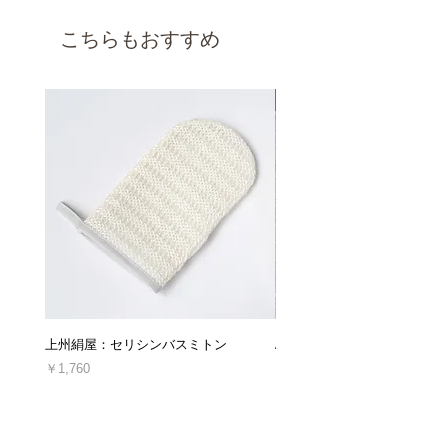
となります。（祝日、年末年始・GWなどの大
■洗濯/お手入れ
以下の理由の場合、返品交換は承れませんので
型連休を除く）
こちらもおすすめ
・手洗いでお手入れしてください。
ご了承ください。
・タンブラー乾燥は避けてください。
・商品到着後7日以上経過した場合
・アイロンは低温で当て布を使用してくださ
・使用、着用された商品（使用、着用直後に不
い。
良品だと発覚した場合を除きます。）
新着
・ドライクリーニングは専門店にご相談くださ
・お客様によってキズや汚れを生じた商品
い。
・思ったのと違った、やっぱり必要なかったな
ど、お客様都合による理由の場合
・ご連絡なしに商品を直接ご返送した商品
・セミオーダー商品、丈詰め後の商品
返品交換の詳細は「
返品交換、キャンセルにつ
いてのご案内
」をご確認ください。
■キャンセルについて
上州絹屋：セリシンバスミトン
ARTESANOS : レザークロ
ご注文後のキャンセル・ご注文の内容変更は、
原則としてお受けしておりません。
価格
価格
￥1,760
￥16,940
十分にご検討の上、ご注文くださいますようお
消費税込み
消費税込み
願い申し上げます。
＊発送後、受け取り拒否によって当店に返送さ