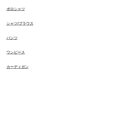
ポロシャツ
​シャツ/ブラウス
​パンツ
ワンピース
​カーディガン
スウェット
​メンズ
Tシャツ
​シャツ