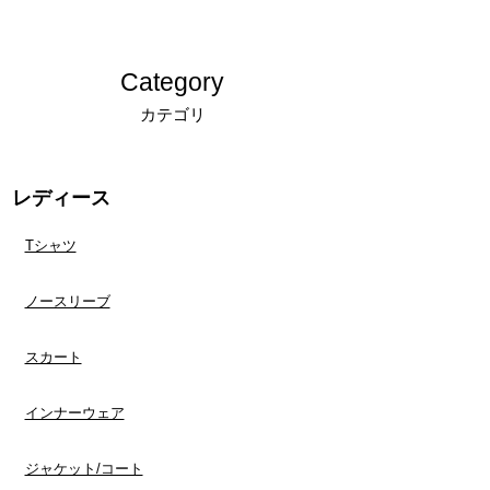
れた場合や、ご連絡なしに商品を返送された場
合につきましては、キャンセルおよび商品の再
発送、ご返金は対応できかねます。
Category
キャンセルについての詳細は「
返品交換、キャ
カテゴリ
ンセルについてのご案内
」をご確認ください。
レディース
Tシャツ
ノースリーブ
スカート
インナーウェア
​ジャケット/コート