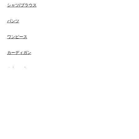
​シャツ/ブラウス
​パンツ
ワンピース
​カーディガン
スウェット
​メンズ
Tシャツ
​シャツ
​パンツ
​ジャケット/コート
スウェット
ポロシャツ