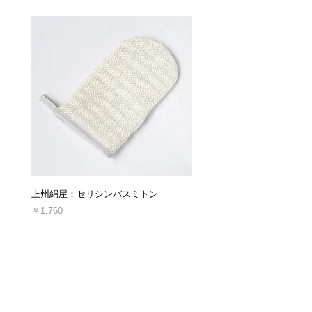
い。
・使用、着用された商品（使用、着用直後に不
・ドライクリーニングは専門店にご相談くださ
良品だと発覚した場合を除きます。）
新着
い。
・お客様によってキズや汚れを生じた商品
・思ったのと違った、やっぱり必要なかったな
ど、お客様都合による理由の場合
・ご連絡なしに商品を直接ご返送した商品
・セミオーダー商品、丈詰め後の商品
返品交換の詳細は「
返品交換、キャンセルにつ
いてのご案内
」をご確認ください。
■キャンセルについて
上州絹屋：セリシンバスミトン
ARTESANOS : レザークロ
ご注文後のキャンセル・ご注文の内容変更は、
原則としてお受けしておりません。
価格
価格
￥1,760
￥16,940
十分にご検討の上、ご注文くださいますようお
消費税込み
消費税込み
願い申し上げます。
＊発送後、受け取り拒否によって当店に返送さ
れた場合や、ご連絡なしに商品を返送された場
合につきましては、キャンセルおよび商品の再
発送、ご返金は対応できかねます。