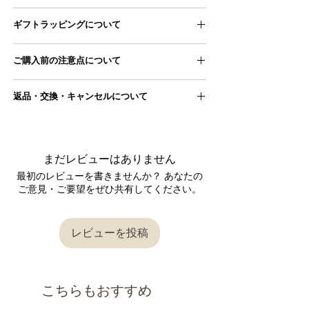
ウエスト
60-88㎝
60-88㎝
■配送方法
ギフトラッピングについて
ヤマト運輸宅急便
ヒップ
108㎝
108㎝
ギフトラッピングページにアクセスし、
■配送料
ご購入前の注意点について
商品とご一緒にカートに追加ください。
11,000円以上のため配送料無料となります
股上
36㎝
36㎝
ギフトラッピングページはこちら
●手採寸のため、ものによっては若干サイズ誤
■配送スケジュール
返品・交換・キャンセルについて
股下
59㎝
62㎝
差が生じる場合がございます。
ご注文をいただいてから2～3営業日後となりま
≫当店の採寸方法はこちら
す。（祝日、年末年始・GWなどの大型連休を
■返品交換について
総丈
88㎝
94㎝
●写真は自然光にて撮影いたしておりますが、
除く）
お使いのデバイスによっては、 実際の色合いと
＊平置き、手採寸のため、若干サイズに誤差が
詳しくは
こちら
からご確認ください。
商品が届きましたら、 商品の状態をご確認くだ
は異なって見える場合があります。
生じる場合がございます。
まだレビューはありません
さい。
ご理解の上、ご注文をお願いいたします。
＊当店の採寸方法はこちら
返品交換が必要な場合は、到着後7日以内に
お問
最初のレビューを書きませんか？ あなたの
●実店舗と在庫を共有しておりますので、 シス
い合わせフォーム
またはメールにてご連絡をお
ご意見・ご要望をぜひ共有してください。
テムの仕様上、ご注文完了後に 在庫切れが発生
■ブランド : Season off
願いいたします。
する場合がございます。
■生産 : 日本製
内容を確認後、対応させていただきますので、
この場合、ご注文はキャンセルとさせて頂きま
■素材 ：綿60％、麻40％
返信をお待ちください。
すので、 ご理解・ご了承の程お願い申し上げま
レビューを投稿
■透け感：なし
す。
■伸縮性：なし
〔返品交換を承れないケース〕
●発送はご注文をいただいてから2～3営業日後
■洗濯/お手入れ
となります。（祝日、年末年始・GWなどの大
・手洗いでお手入れしてください。
以下の理由の場合、返品交換は承れませんので
型連休を除く）
こちらもおすすめ
・タンブラー乾燥は避けてください。
ご了承ください。
・アイロンは低温で当て布を使用してくださ
・商品到着後7日以上経過した場合