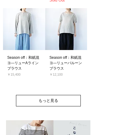
Sold Out
消費税込み
Season off：和紙混
Season off：和紙混
ヨ―リューAライン
ヨ―リューバルーン
ブラウス
ブラウス
価格
価格
￥15,400
￥12,100
消費税込み
消費税込み
もっと見る