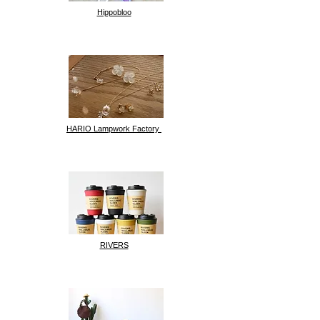
​Hippobloo
HARIO Lampwork Factory
RIVERS