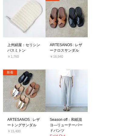
近くにお住まいのみなさま、 足をお運びく
ださいませ！ みなさまにお会いできること
を楽しみにお待ちしております。
上州絹屋：セリシン
ARTESANOS : レザ
バスミトン
ークロスサンダル
価格
価格
￥1,760
￥16,940
消費税込み
消費税込み
新着
ARTESANOS : レザ
Season off：和紙混
ートングサンダル
ヨ―リューテーパー
ドパンツ
価格
￥15,400