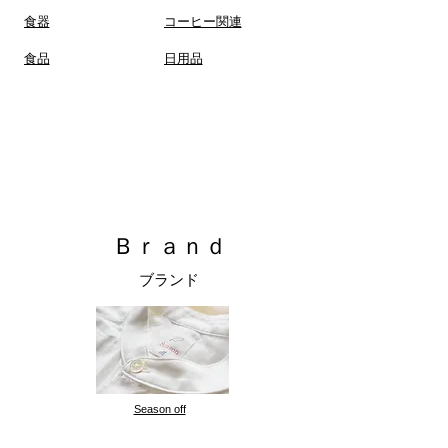
食器
コーヒー関連
​食品
日用品
Ｂｒａｎｄ
ブランド
Season off