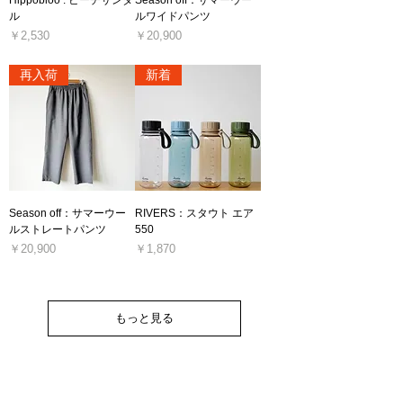
Hippobloo : ビーチサンダ
Season off：サマーウー
ル
ルワイドパンツ
価格
価格
￥2,530
￥20,900
消費税込み
消費税込み
再入荷
新着
Season off：サマーウー
RIVERS：スタウト エア
ルストレートパンツ
550
価格
価格
￥20,900
￥1,870
消費税込み
消費税込み
もっと見る