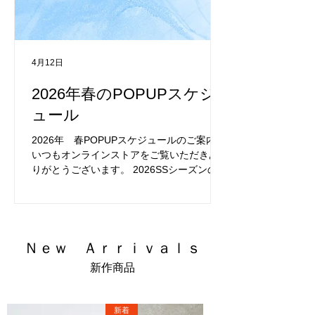
4月12日
2026年春のPOPUPスケジ
ュール
2026年 春POPUPスケジュールのご案内
いつもオンラインストアをご覧いただきあ
りがとうございます。 2026SSシーズンの
EACH OF LIFEPOPUP出店スケジュールを
ご案内いたします。 今後の出店スケジュー
ル ▽6/3〜6/30 東京都中央区日本橋
COREDO室町3 ▽7/17〜7/20 群馬県高崎市
高崎OPA ▽7/29〜8/3 埼玉県熊谷市
​Ｎｅｗ Ａｒｒｉｖａｌｓ
八木橋百貨店 ▽8/21〜8/23 群馬県前橋市
新作商品
前橋県庁エントランス ◎オンライン上の
POPUP キナリノモール 5/26~7/31 ま
での期間限定ショップとして出店中 ぜひお
新着