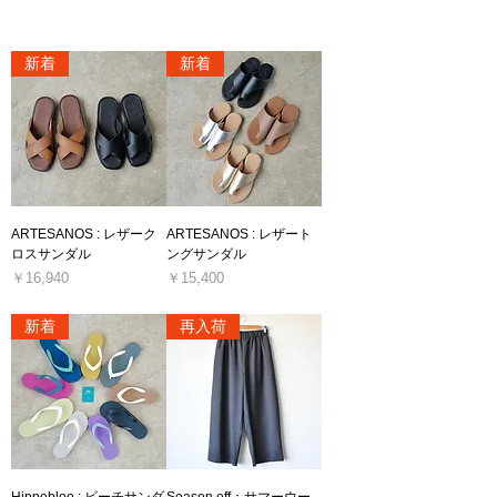
新着
新着
ARTESANOS : レザーク
ARTESANOS : レザート
ロスサンダル
ングサンダル
価格
価格
￥16,940
￥15,400
消費税込み
消費税込み
新着
再入荷